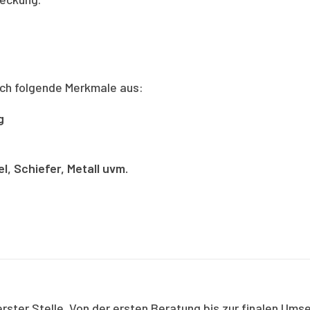
rch folgende Merkmale aus:
g
, Schiefer, Metall uvm.
erster Stelle. Von der ersten Beratung bis zur finalen Um